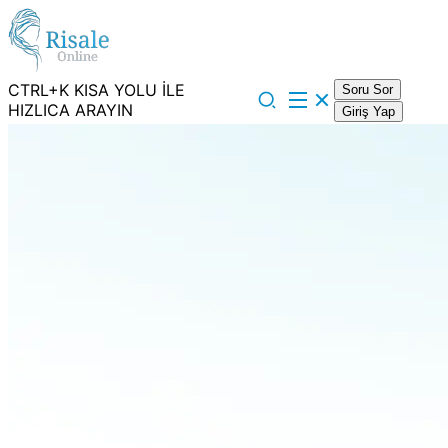
CTRL+K KISA YOLU İLE
Soru Sor
HIZLICA ARAYIN
Giriş Yap