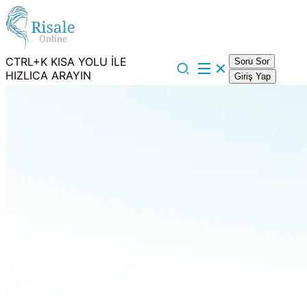
CTRL+K KISA YOLU İLE
Soru Sor
HIZLICA ARAYIN
Giriş Yap