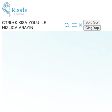
CTRL+K KISA YOLU İLE
Soru Sor
HIZLICA ARAYIN
Giriş Yap