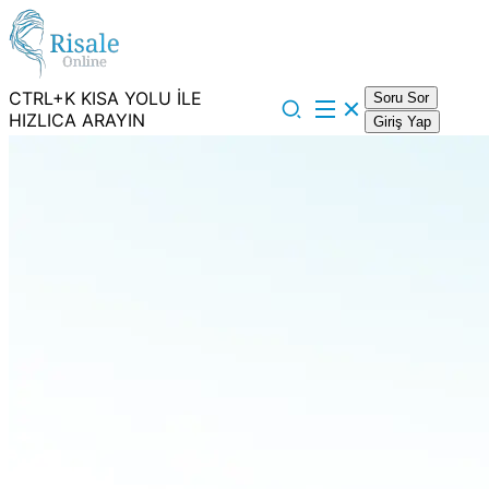
CTRL+K KISA YOLU İLE
Soru Sor
HIZLICA ARAYIN
Giriş Yap