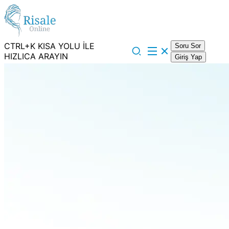
CTRL+K KISA YOLU İLE
Soru Sor
HIZLICA ARAYIN
Giriş Yap