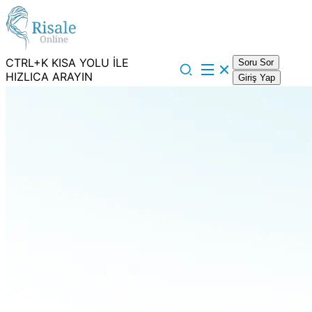
CTRL+K KISA YOLU İLE
Soru Sor
HIZLICA ARAYIN
Giriş Yap