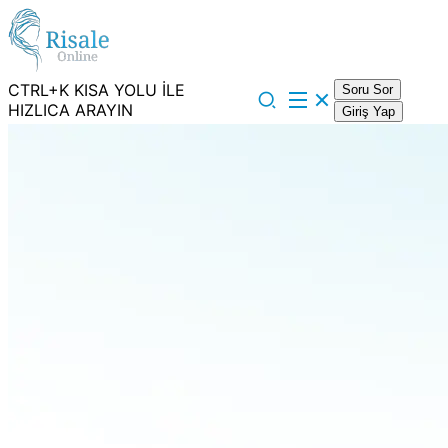
CTRL+K KISA YOLU İLE
Soru Sor
HIZLICA ARAYIN
Giriş Yap