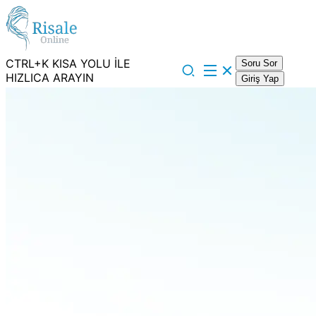
CTRL+K KISA YOLU İLE
Soru Sor
HIZLICA ARAYIN
Giriş Yap