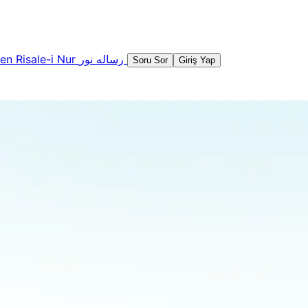
şen
Risale-i Nur
رساله نور
Soru Sor
Giriş Yap