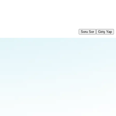
Soru Sor
Giriş Yap