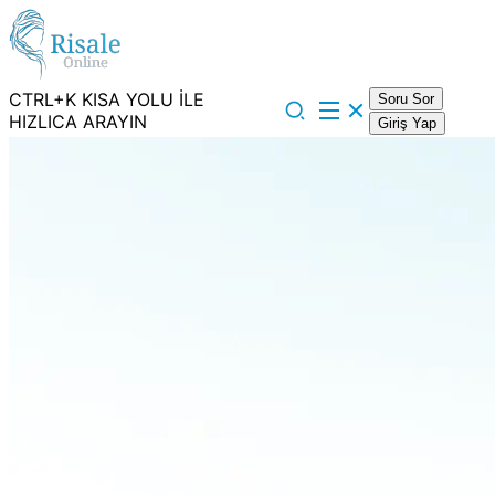
CTRL+K KISA YOLU İLE
Soru Sor
HIZLICA ARAYIN
Giriş Yap