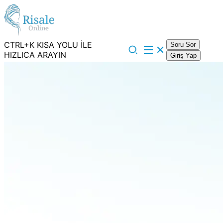
CTRL+K KISA YOLU İLE
Soru Sor
HIZLICA ARAYIN
Giriş Yap