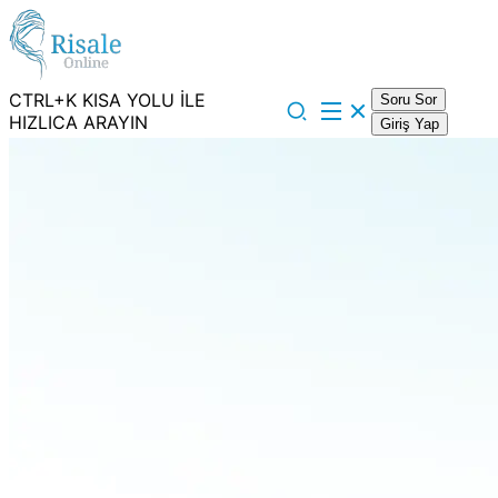
CTRL+K KISA YOLU İLE
Soru Sor
HIZLICA ARAYIN
Giriş Yap