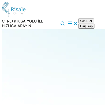
CTRL+K KISA YOLU İLE
Soru Sor
HIZLICA ARAYIN
Giriş Yap