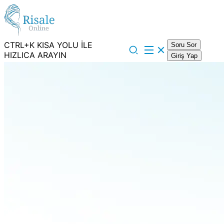
CTRL+K KISA YOLU İLE
Soru Sor
HIZLICA ARAYIN
Giriş Yap