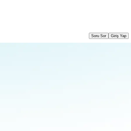
Soru Sor
Giriş Yap