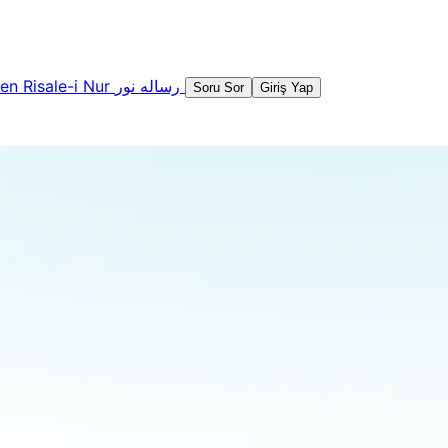
şen
Risale-i Nur
رساله نور
Soru Sor
Giriş Yap