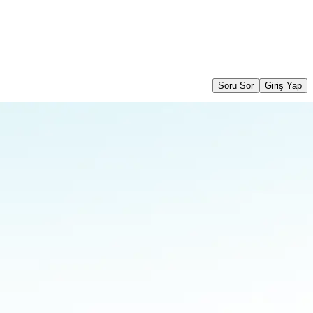
Soru Sor
Giriş Yap