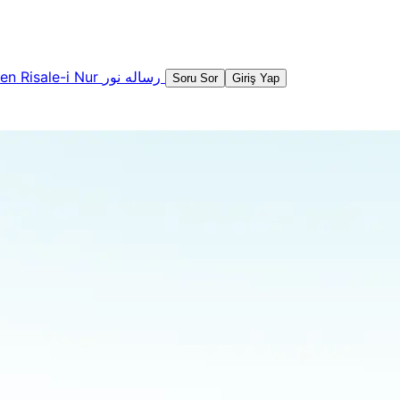
şen
Risale-i Nur
رساله نور
Soru Sor
Giriş Yap