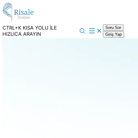
CTRL+K KISA YOLU İLE
Soru Sor
HIZLICA ARAYIN
Giriş Yap