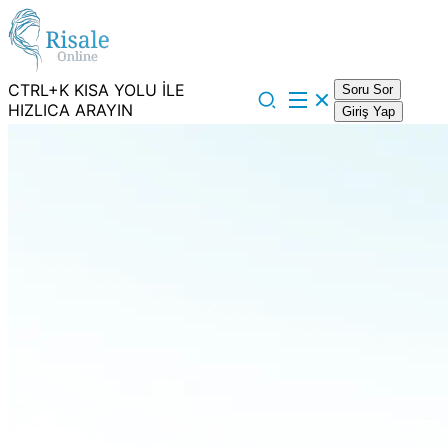
CTRL+K KISA YOLU İLE
Soru Sor
HIZLICA ARAYIN
Giriş Yap