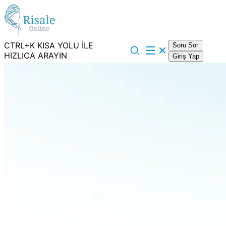
CTRL+K KISA YOLU İLE
Soru Sor
HIZLICA ARAYIN
Giriş Yap