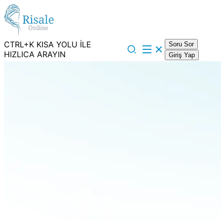
CTRL+K KISA YOLU İLE
Soru Sor
HIZLICA ARAYIN
Giriş Yap