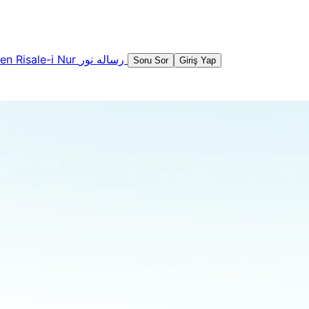
şen
Risale-i Nur
رساله نور
Soru Sor
Giriş Yap