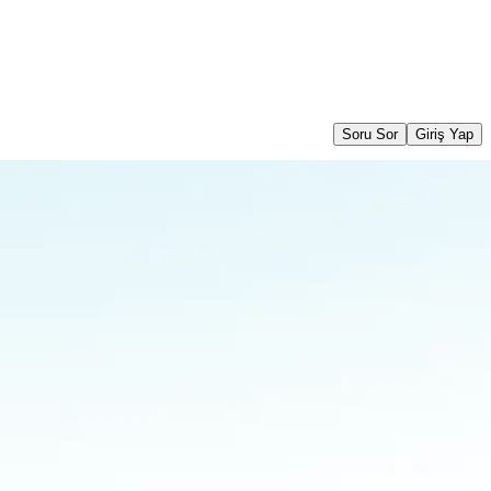
Soru Sor
Giriş Yap