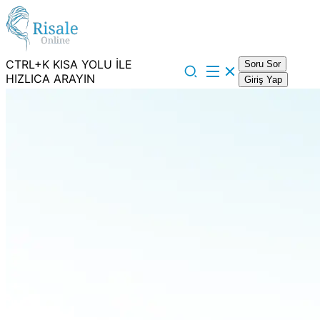
CTRL+K KISA YOLU İLE
Soru Sor
HIZLICA ARAYIN
Giriş Yap