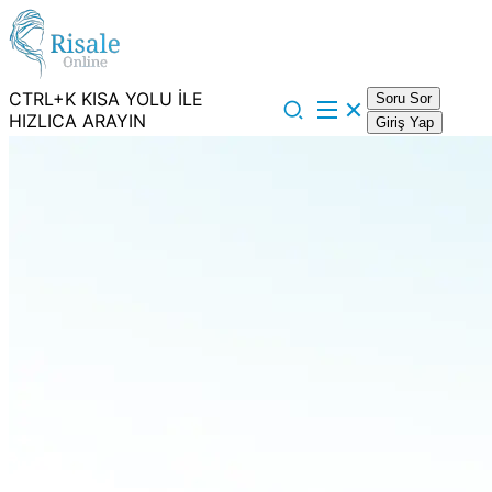
CTRL+K KISA YOLU İLE
Soru Sor
HIZLICA ARAYIN
Giriş Yap