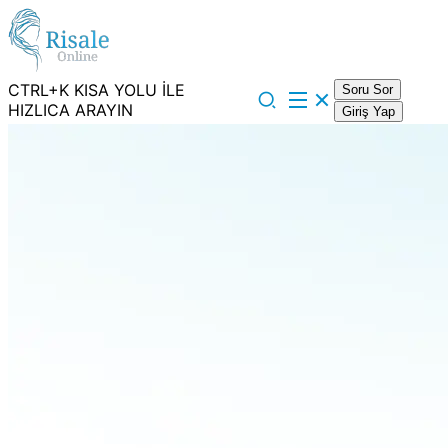
CTRL+K KISA YOLU İLE
Soru Sor
HIZLICA ARAYIN
Giriş Yap