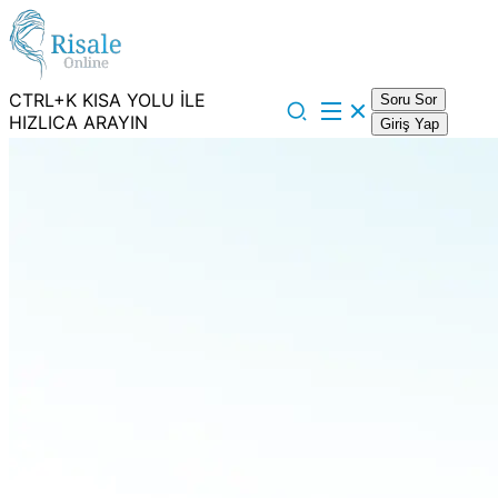
CTRL+K KISA YOLU İLE
Soru Sor
HIZLICA ARAYIN
Giriş Yap