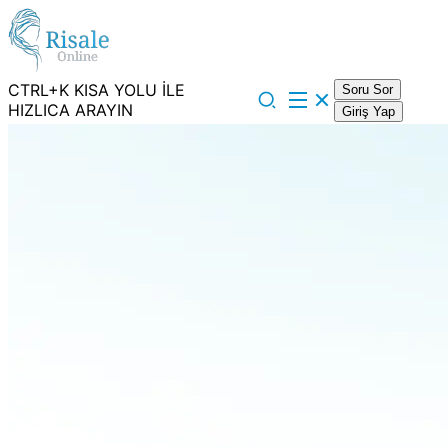
CTRL+K KISA YOLU İLE
Soru Sor
HIZLICA ARAYIN
Giriş Yap