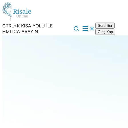
CTRL+K KISA YOLU İLE
Soru Sor
HIZLICA ARAYIN
Giriş Yap