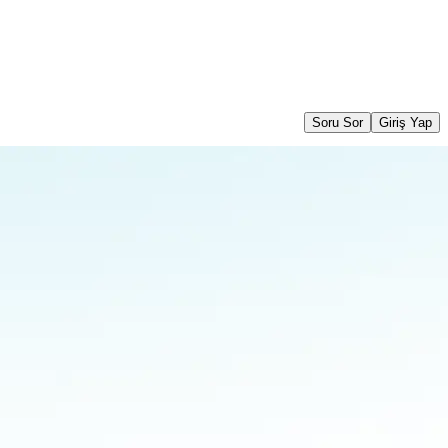
Soru Sor
Giriş Yap