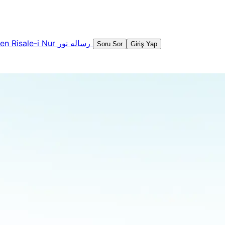
şen
Risale-i Nur
رساله نور
Soru Sor
Giriş Yap