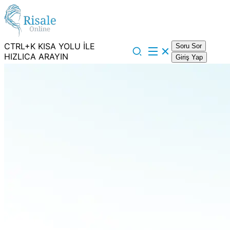
CTRL+K KISA YOLU İLE
Soru Sor
HIZLICA ARAYIN
Giriş Yap