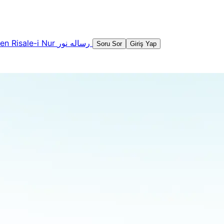
şen
Risale-i Nur
رساله نور
Soru Sor
Giriş Yap