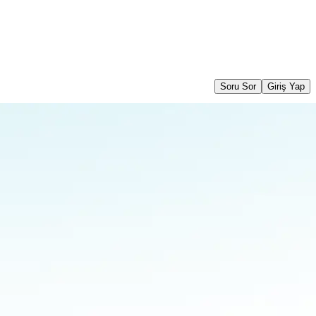
Soru Sor
Giriş Yap