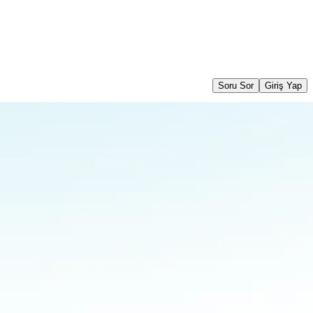
Soru Sor
Giriş Yap