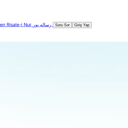
şen
Risale-i Nur
رساله نور
Soru Sor
Giriş Yap