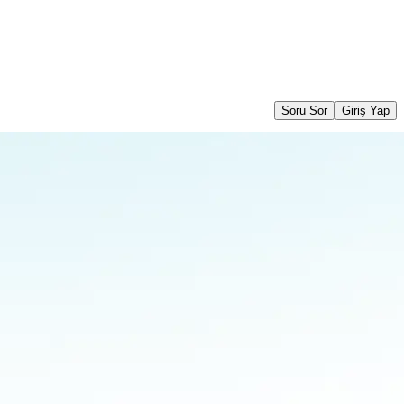
Soru Sor
Giriş Yap