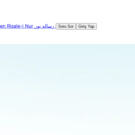
şen
Risale-i Nur
رساله نور
Soru Sor
Giriş Yap