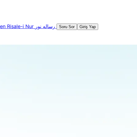
şen
Risale-i Nur
رساله نور
Soru Sor
Giriş Yap