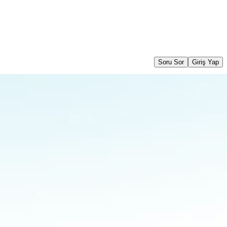
Soru Sor
Giriş Yap