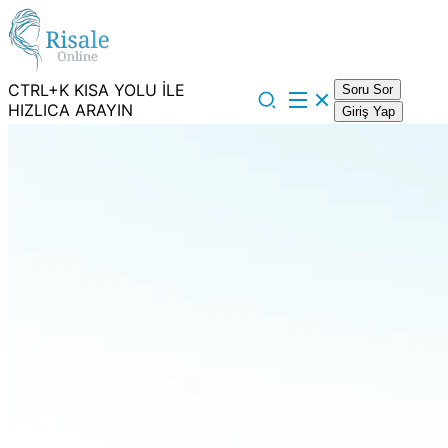
CTRL+K KISA YOLU İLE
Soru Sor
HIZLICA ARAYIN
Giriş Yap