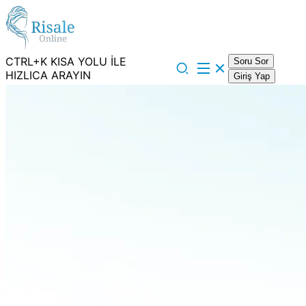
CTRL+K KISA YOLU İLE
Soru Sor
HIZLICA ARAYIN
Giriş Yap