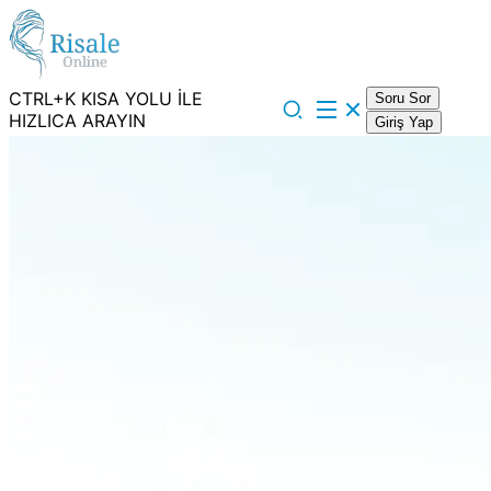
CTRL+K KISA YOLU İLE
Soru Sor
HIZLICA ARAYIN
Giriş Yap