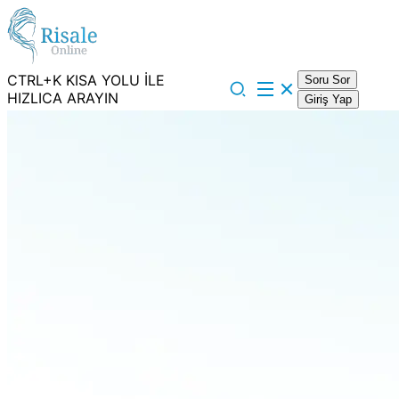
CTRL+K KISA YOLU İLE
Soru Sor
HIZLICA ARAYIN
Giriş Yap