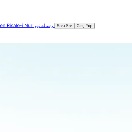
şen
Risale-i Nur
رساله نور
Soru Sor
Giriş Yap