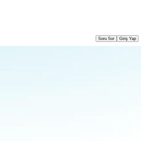
Soru Sor
Giriş Yap