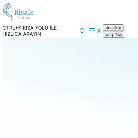
CTRL+K KISA YOLU İLE
Soru Sor
HIZLICA ARAYIN
Giriş Yap