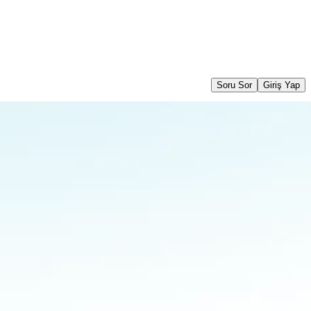
Soru Sor
Giriş Yap