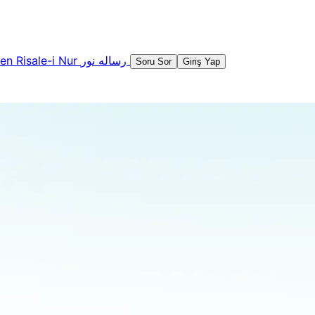
şen
Risale-i Nur
رساله نور
Soru Sor
Giriş Yap