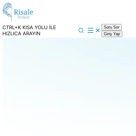
CTRL+K KISA YOLU İLE
Soru Sor
HIZLICA ARAYIN
Giriş Yap