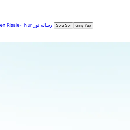
şen
Risale-i Nur
رساله نور
Soru Sor
Giriş Yap