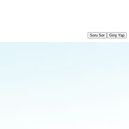
Soru Sor
Giriş Yap