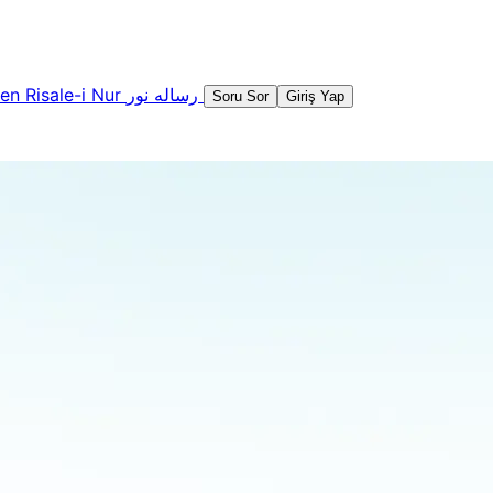
şen
Risale-i Nur
رساله نور
Soru Sor
Giriş Yap