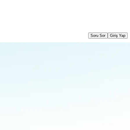
Soru Sor
Giriş Yap