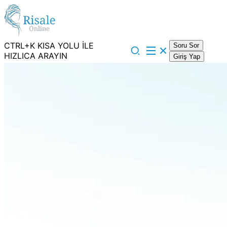
CTRL+K KISA YOLU İLE
Soru Sor
HIZLICA ARAYIN
Giriş Yap