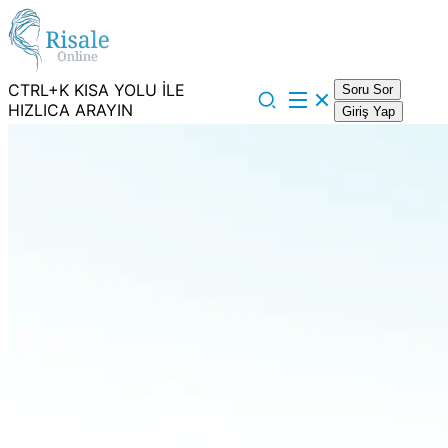
CTRL+K KISA YOLU İLE
Soru Sor
HIZLICA ARAYIN
Giriş Yap