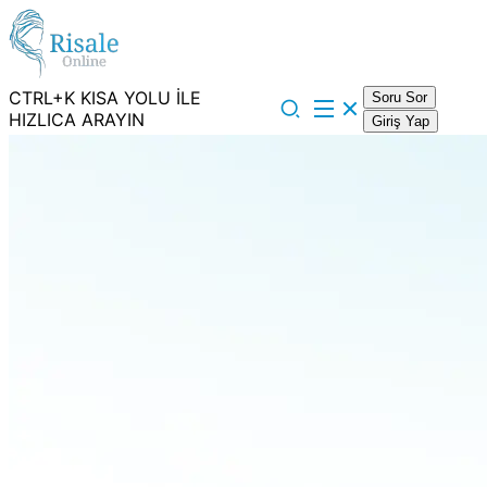
CTRL+K KISA YOLU İLE
Soru Sor
HIZLICA ARAYIN
Giriş Yap