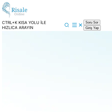
CTRL+K KISA YOLU İLE
Soru Sor
HIZLICA ARAYIN
Giriş Yap