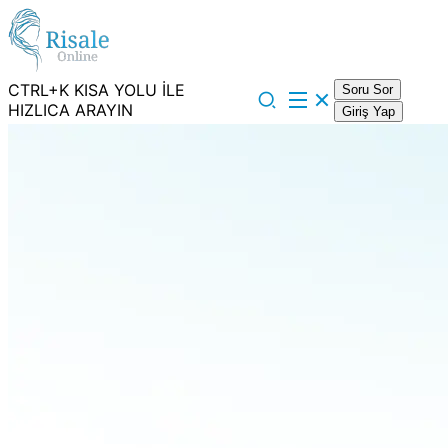
CTRL+K KISA YOLU İLE
Soru Sor
HIZLICA ARAYIN
Giriş Yap