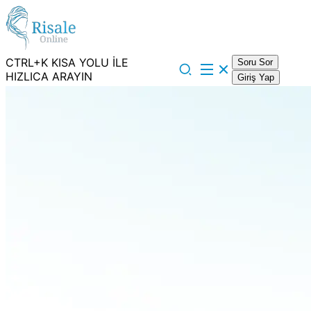
CTRL+K KISA YOLU İLE
Soru Sor
HIZLICA ARAYIN
Giriş Yap