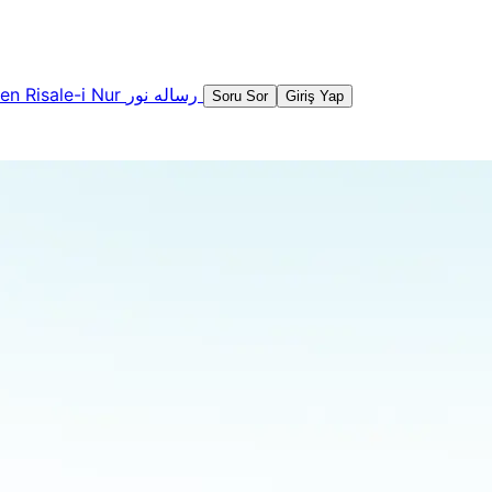
şen
Risale-i Nur
رساله نور
Soru Sor
Giriş Yap