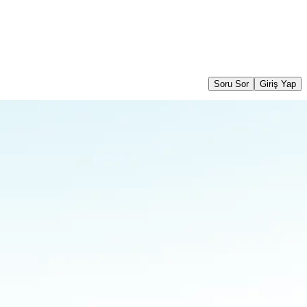
Soru Sor
Giriş Yap